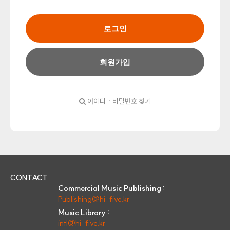
로그인
회원가입
아이디 · 비밀번호 찾기
CONTACT
Commercial Music Publishing :
Publishing@hi-five.kr
Music Library :
intl@hi-five.kr