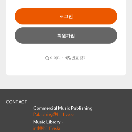
로그인
회원가입
아이디 · 비밀번호 찾기
CONTACT
Commercial Music Publishing :
Publishing@hi-five.kr
Music Library :
intl@hi-five.kr