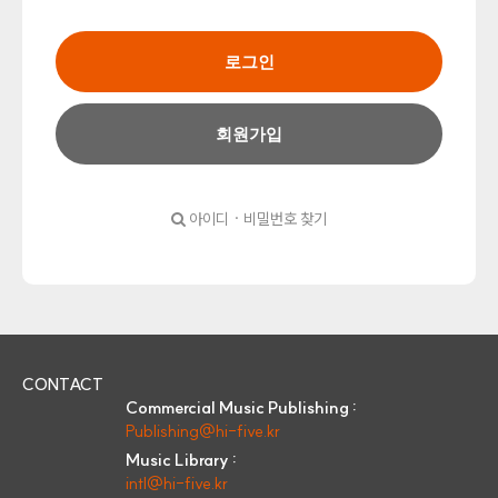
로그인
회원가입
아이디 · 비밀번호 찾기
CONTACT
Commercial Music Publishing :
Publishing@hi-five.kr
Music Library :
intl@hi-five.kr